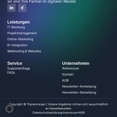
wir sind Ihre Partner im digitalen Wandel
Leistungen
IT-Beratung
Projektmanagement
Online-Marketing
KI-Integration
Webhosting & Websites
Service
Unternehmen
Supportanfrage
Referenzen
FAQs
Kontakt
AGB
Newsletter-Anmeldung
Newsletter-Abmeldung
Copyright © Tripleconcept | Unsere Angebote richten sich ausschließlich
an Gewerbekunden.
Datenschutzerklärung
Impressum
AGB