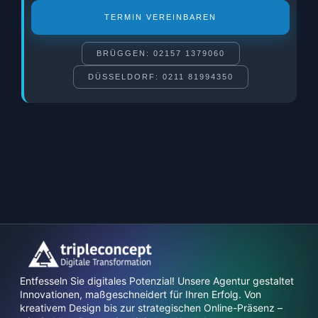
TERMIN VEREINBAREN
BRÜGGEN: 02157 1379060
DÜSSELDORF: 0211 81994350
Entfesseln Sie digitales Potenzial! Unsere Agentur gestaltet
Innovationen, maßgeschneidert für Ihren Erfolg. Von
kreativem Design bis zur strategischen Online-Präsenz –