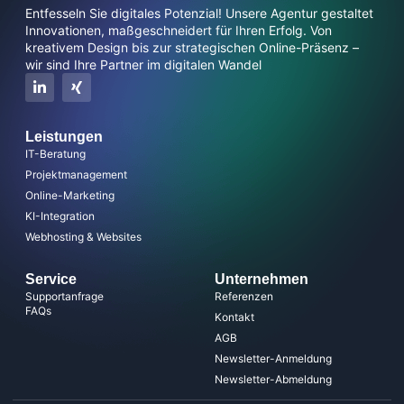
Entfesseln Sie digitales Potenzial! Unsere Agentur gestaltet
Innovationen, maßgeschneidert für Ihren Erfolg. Von
kreativem Design bis zur strategischen Online-Präsenz –
wir sind Ihre Partner im digitalen Wandel
Leistungen
IT-Beratung
Projektmanagement
Online-Marketing
KI-Integration
Webhosting & Websites
Service
Unternehmen
Supportanfrage
Referenzen
FAQs
Kontakt
AGB
Newsletter-Anmeldung
Newsletter-Abmeldung