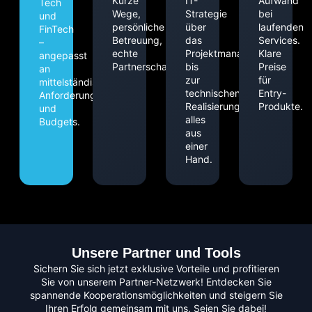
Kurze
IT-
Aufwand
Tech
Wege,
Strategie
bei
und
persönliche
über
laufenden
FinTech
Betreuung,
das
Services.
–
echte
Projektmanagement
Klare
angepasst
Partnerschaft.
bis
Preise
an
zur
für
mittelständische
technischen
Entry-
Anforderungen
Realisierung:
Produkte.
und
alles
Budgets.
aus
einer
Hand.
Unsere Partner und Tools
Sichern Sie sich jetzt exklusive Vorteile und profitieren
Sie von unserem Partner-Netzwerk! Entdecken Sie
spannende Kooperationsmöglichkeiten und steigern Sie
Ihren Erfolg gemeinsam mit uns. Seien Sie dabei!