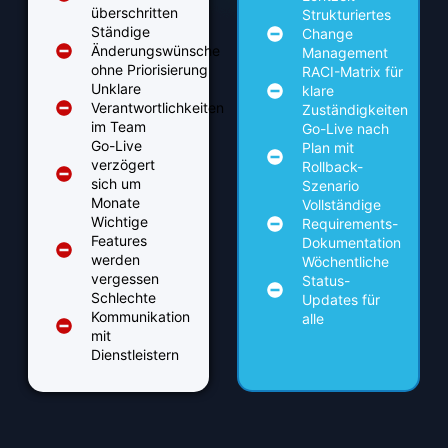
überschritten
Strukturiertes
Ständige
Change
Änderungswünsche
Management
ohne Priorisierung
RACI-Matrix für
Unklare
klare
Verantwortlichkeiten
Zuständigkeiten
im Team
Go-Live nach
Go-Live
Plan mit
verzögert
Rollback-
sich um
Szenario
Monate
Vollständige
Wichtige
Requirements-
Features
Dokumentation
werden
Wöchentliche
vergessen
Status-
Schlechte
Updates für
Kommunikation
alle
mit
Dienstleistern