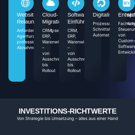
Website-
Cloud-
Software-
Digitalisierungspr
Entwic
Relaunches
Migrationen
Einführungen
Prozessdigitalisierun
Fachlich
Schnittstellen,
Steueru
Anforderungsanalyse,
CRM,
CRM,
Automatisierung
von
Agenturauswahl,
ERP,
ERP,
Custom-
professionelle
Warenwirtschaft
Warenwirtschaft
Softwar
Abnahme
–
–
Entwick
von
von
Ausschreibung
Ausschreibung
bis
bis
Rollout
Rollout
INVESTITIONS-RICHTWERTE
Von Strategie bis Umsetzung – alles aus einer Hand