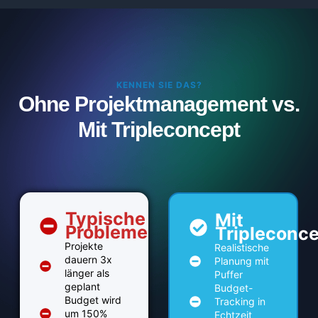
KENNEN SIE DAS?
Ohne Projektmanagement vs.
Mit Tripleconcept
Typische
Mit
Probleme
Tripleconc
Projekte
Realistische
dauern 3x
Planung mit
länger als
Puffer
geplant
Budget-
Budget wird
Tracking in
um 150%
Echtzeit