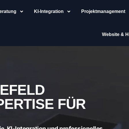
Beratung
KI-Integration
Projektmanagement
Website & H
REFELD
PERTISE FÜR
gie, KI-Integration und professionelles