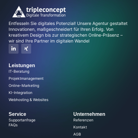
Entfesseln Sie digitales Potenzial! Unsere Agentur gestaltet
Innovationen, maßgeschneidert für Ihren Erfolg. Von
kreativem Design bis zur strategischen Online-Präsenz –
wir sind Ihre Partner im digitalen Wandel
Leistungen
IT-Beratung
Projektmanagement
Online-Marketing
KI-Integration
Webhosting & Websites
Service
Unternehmen
Supportanfrage
Referenzen
FAQs
Kontakt
AGB